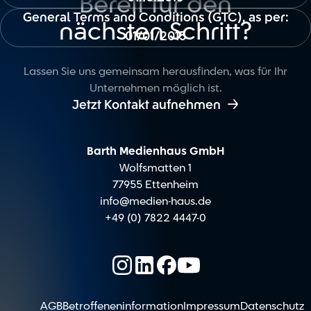
Bereit für den
General Terms and Conditions (GTC), as per:
nächsten Schritt?
01/01/2015
Lassen Sie uns gemeinsam herausfinden, was für Ihr
Unternehmen möglich ist.

Jetzt Kontakt aufnehmen
Barth Medienhaus GmbH
Wolfsmatten 1
77955 Ettenheim
info@medien-haus.de
+49 (0) 7822 4447-0
AGB
Betroffeneninformation
Impressum
Datenschutz