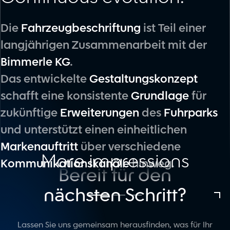
Die
Fahrzeugbeschriftung
ist Teil einer
langjährigen Zusammenarbeit mit der
Bimmerle KG
.
Das entwickelte
Gestaltungskonzept
schafft eine konsistente
Grundlage
für
zukünftige
Erweiterungen
des
Fuhrparks
und unterstützt einen einheitlichen
Markenauftritt
über verschiedene
More impressions
Kommunikationskanäle
hinweg.
Bereit für den
nächsten Schritt?
Lassen Sie uns gemeinsam herausfinden, was für Ihr